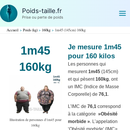
Aller
Poids-taille.fr
au
Prise ou perte de poids
contenu
Accueil
Poids (kg)
160kg
1m45 (145cm) 160kg
Je mesure 1m45
1m45
pour 160 kilos
160kg
Les personnes qui
mesurent
1m45
(145cm)
et qui pèsent
160kg
, ont
un IMC (Indice de Masse
Corporelle) de
76,1
.
L’IMC de
76,1
correspond
à la catégorie
»Obésité
Illustration de personnes d'1m45 pour
morbide »
. L’appelation
160kg
‘Obésité morbide’ (IMC≥