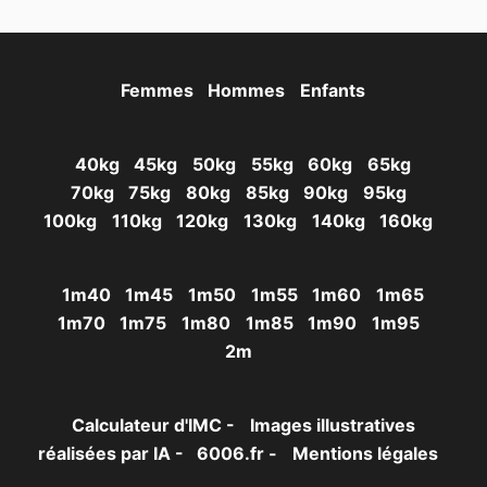
Femmes
Hommes
Enfants
40kg
45kg
50kg
55kg
60kg
65kg
70kg
75kg
80kg
85kg
90kg
95kg
100kg
110kg
120kg
130kg
140kg
160kg
1m40
1m45
1m50
1m55
1m60
1m65
1m70
1m75
1m80
1m85
1m90
1m95
2m
Calculateur d'IMC -
Images illustratives
réalisées par IA -
6006.fr -
Mentions légales