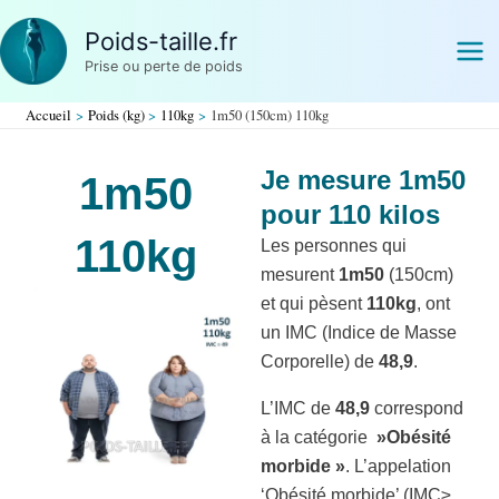
Aller
Poids-taille.fr
au
Prise ou perte de poids
contenu
Accueil
Poids (kg)
110kg
1m50 (150cm) 110kg
Je mesure 1m50
1m50
pour 110 kilos
110kg
Les personnes qui
mesurent
1m50
(150cm)
et qui pèsent
110kg
, ont
un IMC (Indice de Masse
Corporelle) de
48,9
.
L’IMC de
48,9
correspond
à la catégorie
»Obésité
morbide »
. L’appelation
‘Obésité morbide’ (IMC≥