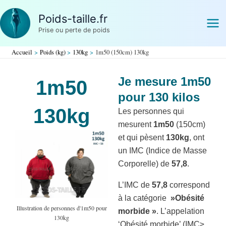
Aller
Poids-taille.fr
au
Prise ou perte de poids
contenu
Accueil
Poids (kg)
130kg
1m50 (150cm) 130kg
Je mesure 1m50
1m50
pour 130 kilos
130kg
Les personnes qui
mesurent
1m50
(150cm)
et qui pèsent
130kg
, ont
un IMC (Indice de Masse
Corporelle) de
57,8
.
L’IMC de
57,8
correspond
à la catégorie
»Obésité
Illustration de personnes d'1m50 pour
morbide »
. L’appelation
130kg
‘Obésité morbide’ (IMC≥