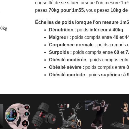
conseillé de se situer lorsque l’on mesure 1m
pesez
70kg pour 1m55
, vous pesez
18kg de
Échelles de poids lorsque l’on mesure
1m
70kg
Dénutrition :
poids
inférieur à 40kg
.
Maigreur :
poids compris entre
40 et 4
Corpulence normale :
poids compris 
Surpoids :
poids compris entre
60 et 
Obésité modérée :
poids compris entr
Obésité sévère :
poids compris entre
8
Obésité morbide :
poids
supérieur à 