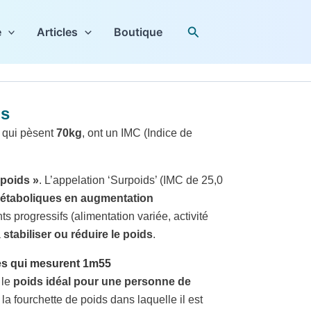
Rechercher
e
Articles
Boutique
os
 qui pèsent
70kg
, ont un IMC (Indice de
poids »
. L’appelation ‘Surpoids’ (IMC de 25,0
métaboliques en augmentation
s progressifs (alimentation variée, activité
à
stabiliser ou réduire le poids
.
nes qui mesurent 1m55
, le
poids idéal pour une personne de
la fourchette de poids dans laquelle il est