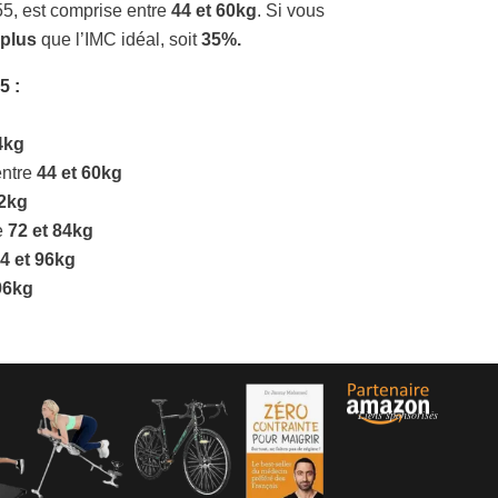
55, est comprise entre
44 et 60kg
. Si vous
 plus
que l’IMC idéal, soit
35%.
55
:
4kg
entre
44 et 60kg
72kg
e
72 et 84kg
4 et 96kg
96kg
Liens sponsorisés