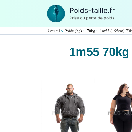
Aller
Poids-taille.fr
au
Prise ou perte de poids
contenu
Accueil
Poids (kg)
70kg
1m55 (155cm) 70
1m55 70kg