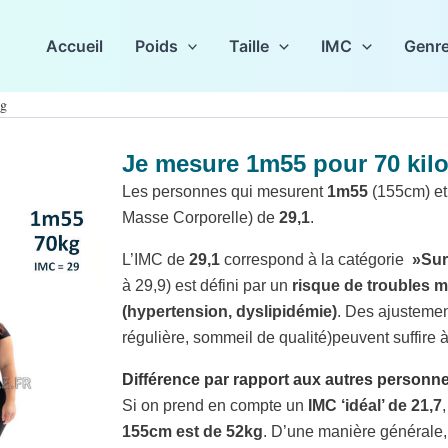
Accueil
Poids
Taille
IMC
Genr
kg
Je mesure 1m55 pour 70 kil
Les personnes qui mesurent
1m55
(155cm) et
Masse Corporelle) de
29,1
.
L’IMC de
29,1
correspond à la catégorie
»Sur
à 29,9) est défini par un
risque de troubles 
(hypertension, dyslipidémie)
. Des ajustement
régulière, sommeil de qualité)peuvent suffire 
Différence par rapport aux autres person
Si on prend en compte un
IMC ‘idéal’ de 21,7
155cm est de 52kg
. D’une manière générale, 