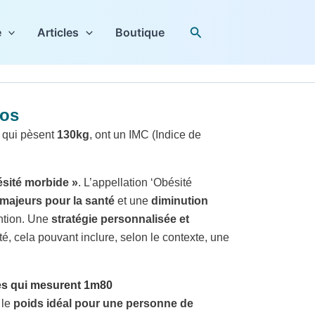
Rechercher
e
Articles
Boutique
los
 qui pèsent
130kg
, ont un IMC (Indice de
sité morbide »
. L’appellation ‘Obésité
 majeurs pour la santé
et une
diminution
ntion. Une
stratégie personnalisée et
é, cela pouvant inclure, selon le contexte, une
nes qui mesurent 1m80
, le
poids idéal pour une personne de