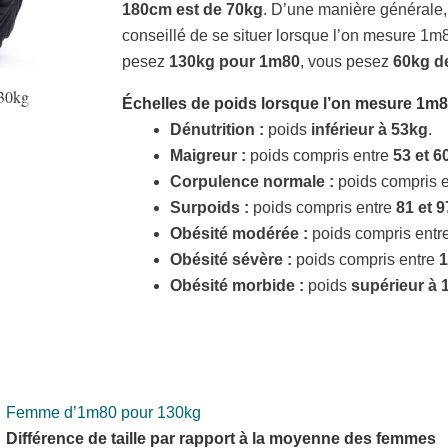
180cm est de 70kg
. D’une manière générale, 
conseillé de se situer lorsque l’on mesure 1m
pesez
130kg pour 1m80
, vous pesez
60kg d
130kg
Échelles de poids lorsque l’on mesure
1m
Dénutrition :
poids
inférieur à 53kg
.
Maigreur :
poids compris entre
53 et 6
Corpulence normale :
poids compris 
Surpoids :
poids compris entre
81 et 
Obésité modérée :
poids compris entr
Obésité sévère :
poids compris entre
1
Obésité morbide :
poids
supérieur à 
Femme d’1m80 pour 130kg
Différence de taille par rapport à la moyenne des femmes