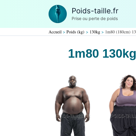
Aller
Poids-taille.fr
au
Prise ou perte de poids
contenu
Accueil
Poids (kg)
130kg
1m80 (180cm) 1
1m80 130k