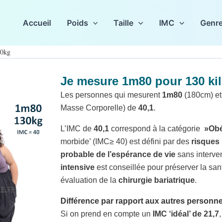
Accueil
Poids
Taille
IMC
Genr
30kg
Je mesure 1m80 pour 130 ki
g
Les personnes qui mesurent
1m80
(180cm) et
Masse Corporelle) de
40,1
.
L’IMC de
40,1
correspond à la catégorie
»Obé
morbide’ (IMC≥ 40) est défini par des
risques
probable de l’espérance de vie
sans interve
intensive
est conseillée pour préserver la sant
évaluation de la
chirurgie bariatrique
.
Différence par rapport aux autres person
Si on prend en compte un
IMC ‘idéal’ de 21,7