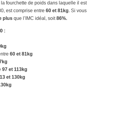
la fourchette de poids dans laquelle il est
80, est comprise entre
60 et 81kg
. Si vous
e plus
que l’IMC idéal, soit
86%.
80
:
0kg
entre
60 et 81kg
97kg
e
97 et 113kg
13 et 130kg
130kg