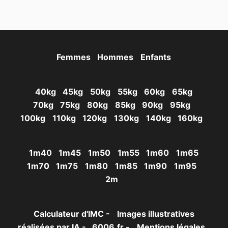
Femmes
Hommes
Enfants
40kg
45kg
50kg
55kg
60kg
65kg
70kg
75kg
80kg
85kg
90kg
95kg
100kg
110kg
120kg
130kg
140kg
160kg
1m40
1m45
1m50
1m55
1m60
1m65
1m70
1m75
1m80
1m85
1m90
1m95
2m
Calculateur d'IMC -
Images illustratives
réalisées par IA -
6006.fr -
Mentions légales