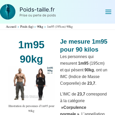
Aller
Poids-taille.fr
au
Prise ou perte de poids
contenu
Accueil
Poids (kg)
90kg
1m95 (195cm) 90kg
Je mesure 1m95
1m95
pour 90 kilos
90kg
Les personnes qui
mesurent
1m95
(195cm)
et qui pèsent
90kg
, ont un
IMC (Indice de Masse
Corporelle) de
23,7
.
L’IMC de
23,7
correspond
à la catégorie
Illustration de personnes d'1m95 pour
»Corpulence
90kg
normale »
. L’appellation