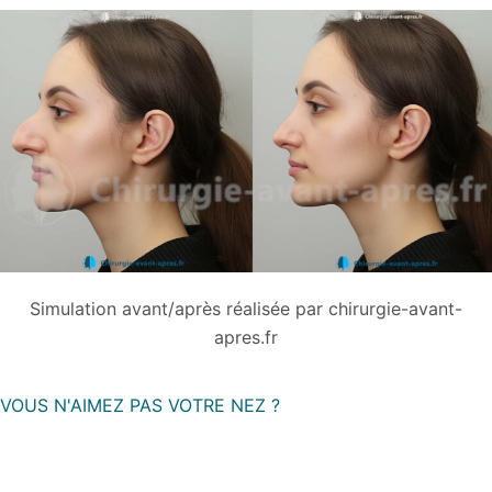
Simulation avant/après réalisée par chirurgie-avant-
apres.fr
VOUS N'AIMEZ PAS VOTRE NEZ ?
Chirurgie-avant-apres.fr
réalise des
simulations de
Rhinoplastie
à partir d’une photo (bosse sur le nez, nez en
trompette, nez épaté, nez tordu, nez crochu…).