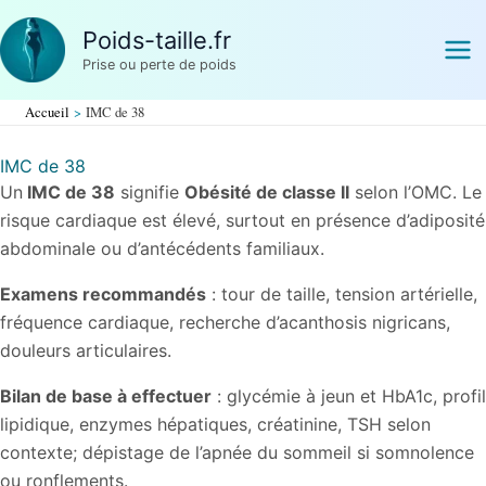
Aller
Poids-taille.fr
au
Prise ou perte de poids
contenu
Accueil
IMC de 38
IMC de 38
Un
IMC de 38
signifie
Obésité de classe II
selon l’OMC. Le
risque cardiaque est élevé, surtout en présence d’adiposité
abdominale ou d’antécédents familiaux.
Examens recommandés
: tour de taille, tension artérielle,
fréquence cardiaque, recherche d’acanthosis nigricans,
douleurs articulaires.
Bilan de base à effectuer
: glycémie à jeun et HbA1c, profil
lipidique, enzymes hépatiques, créatinine, TSH selon
contexte; dépistage de l’apnée du sommeil si somnolence
ou ronflements.