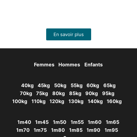
Chirurgie-avant-apres.fr
est N°1 dans la simulation de
rhinoplastie à partir d’une photo en France.
En savoir plus
Femmes
Hommes
Enfants
40kg
45kg
50kg
55kg
60kg
65kg
70kg
75kg
80kg
85kg
90kg
95kg
100kg
110kg
120kg
130kg
140kg
160kg
1m40
1m45
1m50
1m55
1m60
1m65
1m70
1m75
1m80
1m85
1m90
1m95