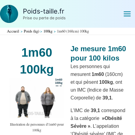
Aller
Poids-taille.fr
au
Prise ou perte de poids
contenu
Accueil
Poids (kg)
100kg
1m60 (160cm) 100kg
Je mesure 1m60
1m60
pour 100 kilos
100kg
Les personnes qui
mesurent
1m60
(160cm)
et qui pèsent
100kg
, ont
un IMC (Indice de Masse
Corporelle) de
39,1
.
L’IMC de
39,1
correspond
à la catégorie
»Obésité
Illustration de personnes d'1m60 pour
Sévère »
. L’appelation
100kg
‘Obésité sévère’ (IMC de