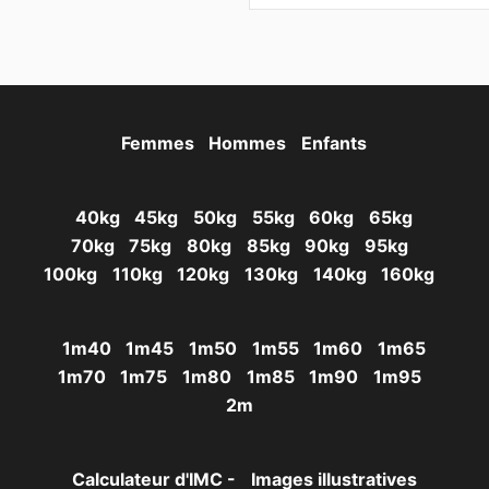
Femmes
Hommes
Enfants
40kg
45kg
50kg
55kg
60kg
65kg
70kg
75kg
80kg
85kg
90kg
95kg
100kg
110kg
120kg
130kg
140kg
160kg
1m40
1m45
1m50
1m55
1m60
1m65
1m70
1m75
1m80
1m85
1m90
1m95
2m
Calculateur d'IMC -
Images illustratives