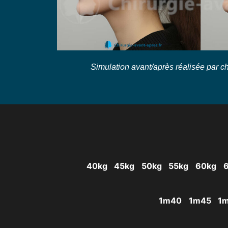
Simulation avant/après réalisée par ch
40kg
45kg
50kg
55kg
60kg
1m40
1m45
1