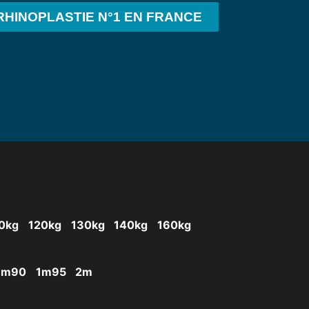
RHINOPLASTIE N°1 EN FRANCE
0kg
120kg
130kg
140kg
160kg
1m90
1m95
2m