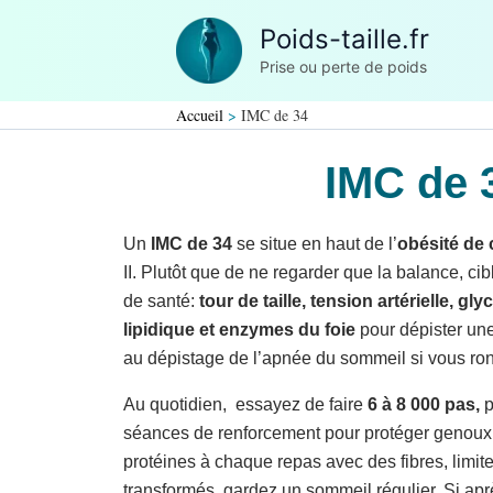
Aller
Poids-taille.fr
au
Prise ou perte de poids
contenu
Accueil
IMC de 34
IMC de 
Un
IMC de 34
se situe en haut de l’
obésité de 
II. Plutôt que de ne regarder que la balance, c
de santé:
tour de taille, tension artérielle, g
lipidique et enzymes du foie
pour dépister un
au dépistage de l’apnée du sommeil si vous ro
Au quotidien, essayez de faire
6 à 8 000 pas,
p
séances de renforcement pour protéger genoux 
protéines à chaque repas avec des fibres, limitez
transformés, gardez un sommeil régulier. Si aprè