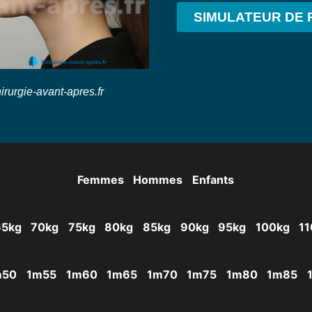
SIMULATEUR DE 
irurgie-avant-apres.fr
Femmes
Hommes
Enfants
65kg
70kg
75kg
80kg
85kg
90kg
95kg
100kg
11
m50
1m55
1m60
1m65
1m70
1m75
1m80
1m85