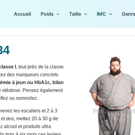
Accueil
Poids
Taille
IMC
Genr
34
classe I
, tout près de la classe
iblez des marqueurs concrets
lycémie à jeun ou HbA1c, bilan
e stéatose. Pensez également
nflez ou somnolez.
renez les escaliers et 2 à 3
et dos, mettez 20 à 30 g de
 alcool et produits ultra
s trois à six mois ces leviers