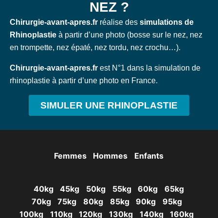
NEZ ?
Chirurgie-avant-apres.fr
réalise des
simulations de
Rhinoplastie
à partir d’une photo (bosse sur le nez, nez
en trompette, nez épaté, nez tordu, nez crochu…).
Chirurgie-avant-apres.fr
est N°1 dans la simulation de
rhinoplastie à partir d’une photo en France.
SIMULER UNE RHINOPLASTIE
Femmes
Hommes
Enfants
40kg
45kg
50kg
55kg
60kg
65kg
70kg
75kg
80kg
85kg
90kg
95kg
100kg
110kg
120kg
130kg
140kg
160kg