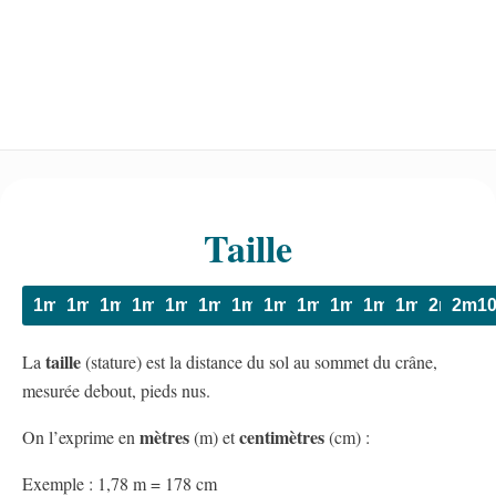
Taille
1m40
1m45
1m50
1m55
1m60
1m65
1m70
1m75
1m80
1m85
1m90
1m95
2m
2m1
taille
La
(stature) est la distance du sol au sommet du crâne,
mesurée debout, pieds nus.
mètres
centimètres
On l’exprime en
(m) et
(cm) :
Exemple : 1,78 m = 178 cm