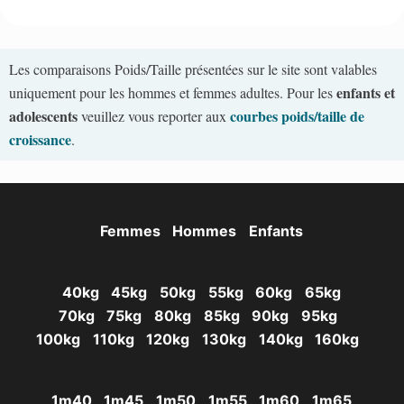
Les comparaisons Poids/Taille présentées sur le site sont valables
enfants et
uniquement pour les hommes et femmes adultes. Pour les
adolescents
courbes poids/taille de
veuillez vous reporter aux
croissance
.
Femmes
Hommes
Enfants
40kg
45kg
50kg
55kg
60kg
65kg
70kg
75kg
80kg
85kg
90kg
95kg
100kg
110kg
120kg
130kg
140kg
160kg
1m40
1m45
1m50
1m55
1m60
1m65