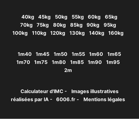
40kg
45kg
50kg
55kg
60kg
65kg
70kg
75kg
80kg
85kg
90kg
95kg
100kg
110kg
120kg
130kg
140kg
160kg
1m40
1m45
1m50
1m55
1m60
1m65
1m70
1m75
1m80
1m85
1m90
1m95
2m
Calculateur d'IMC -
Images illustratives
réalisées par IA -
6006.fr -
Mentions légales