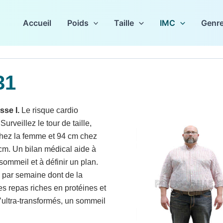
Accueil
Poids
Taille
IMC
Genr
31
sse I.
Le risque cardio
urveillez le tour de taille,
chez la femme et 94 cm chez
cm. Un bilan médical aide à
ommeil et à définir un plan.
é par semaine dont de la
s repas riches en protéines et
d’ultra-transformés, un sommeil