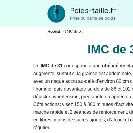
Aller
Poids-taille.fr
au
Prise ou perte de poids
contenu
Accueil
IMC de 31
IMC de 
Un
IMC de 31
correspond à une
obésité de cla
augmente, surtout si la graisse est abdominale. S
avec un risque accru au-delà d’environ 80 cm 
l’homme, puis davantage au-delà de 88 et 102 
dépister hypertension, prédiabète ou apnée du s
Côté actions: visez 150 à 300 minutes d’activit
marche rapide et 2 séances de renforcement, de
en fibres, moins de sucres ajoutés, d’alcool et 
régulier.