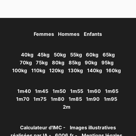
Femmes
Hommes
Enfants
40kg
45kg
50kg
55kg
60kg
65kg
70kg
75kg
80kg
85kg
90kg
95kg
100kg
110kg
120kg
130kg
140kg
160kg
1m40
1m45
1m50
1m55
1m60
1m65
1m70
1m75
1m80
1m85
1m90
1m95
2m
Calculateur d'IMC -
Images illustratives
réalisées par IA -
6006.fr -
Mentions légales