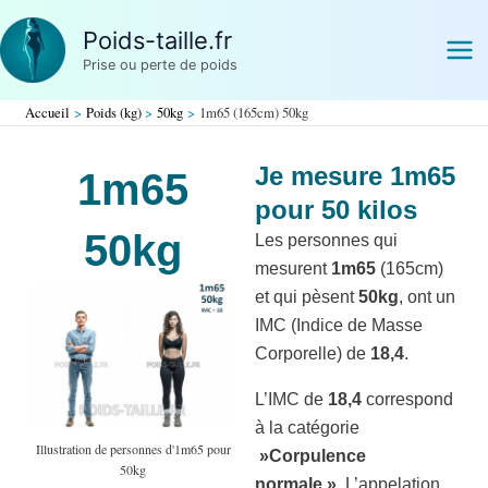
Aller
Poids-taille.fr
au
Prise ou perte de poids
contenu
Accueil
Poids (kg)
50kg
1m65 (165cm) 50kg
Je mesure 1m65
1m65
pour 50 kilos
50kg
Les personnes qui
mesurent
1m65
(165cm)
et qui pèsent
50kg
, ont un
IMC (Indice de Masse
Corporelle) de
18,4
.
L’IMC de
18,4
correspond
à la catégorie
Illustration de personnes d'1m65 pour
»Corpulence
50kg
normale »
. L’appelation