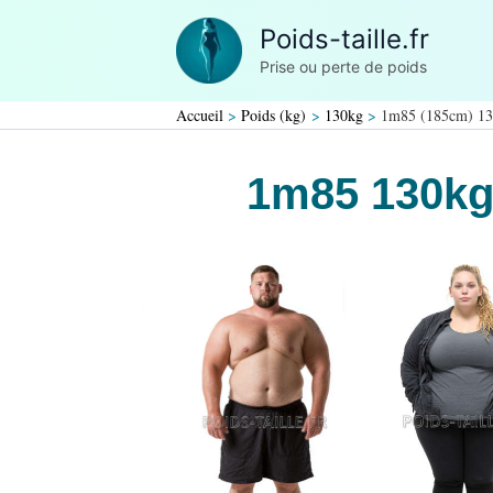
Aller
Poids-taille.fr
au
Prise ou perte de poids
contenu
Accueil
Poids (kg)
130kg
1m85 (185cm) 1
1m85 130k