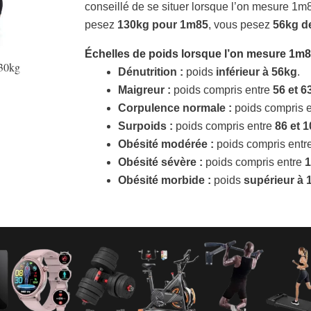
conseillé de se situer lorsque l’on mesure 1m
pesez
130kg pour 1m85
, vous pesez
56kg d
Échelles de poids lorsque l’on mesure
1m
130kg
Dénutrition :
poids
inférieur à 56kg
.
Maigreur :
poids compris entre
56 et 6
Corpulence normale :
poids compris 
Surpoids :
poids compris entre
86 et 
Obésité modérée :
poids compris entr
Obésité sévère :
poids compris entre
1
Obésité morbide :
poids
supérieur à 