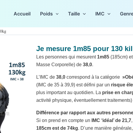
Accueil
Poids
Taille
IMC
Genr
30kg
Je mesure 1m85 pour 130 ki
g
Les personnes qui mesurent
1m85
(185cm) et
Masse Corporelle) de
38,0
.
L’IMC de
38,0
correspond à la catégorie
»Obé
(IMC de 35 à 39,9) est défini par un
risque él
plus important au quotidien. La
prise en charg
activité physique, éventuellement traitements) d
Différence par rapport aux autres person
Si on prend en compte un
IMC ‘idéal’ de 21,7
185cm est de 74kg
. D’une manière générale, 