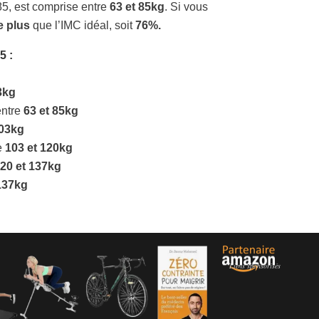
85, est comprise entre
63 et 85kg
. Si vous
e plus
que l’IMC idéal, soit
76%.
85
:
3kg
entre
63 et 85kg
103kg
e
103 et 120kg
20 et 137kg
137kg
Liens sponsorisés