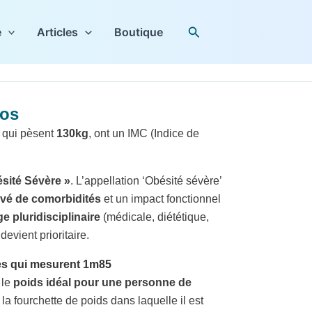
Rechercher
e
Articles
Boutique
los
 qui pèsent
130kg
, ont un IMC (Indice de
sité Sévère »
. L’appellation ‘Obésité sévère’
evé de comorbidités
et un impact fonctionnel
e pluridisciplinaire
(médicale, diététique,
evient prioritaire.
nes qui mesurent 1m85
, le
poids idéal pour une personne de
la fourchette de poids dans laquelle il est