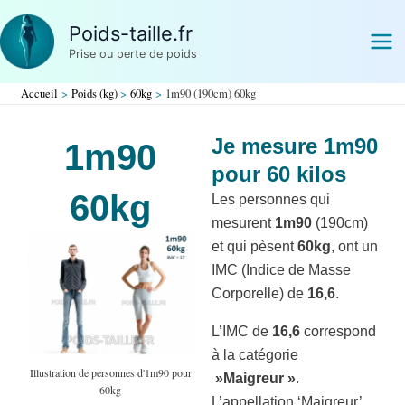
Aller
Poids-taille.fr
au
Prise ou perte de poids
contenu
Accueil
Poids (kg)
60kg
1m90 (190cm) 60kg
Je mesure 1m90
1m90
pour 60 kilos
60kg
Les personnes qui
mesurent
1m90
(190cm)
et qui pèsent
60kg
, ont un
IMC (Indice de Masse
Corporelle) de
16,6
.
L’IMC de
16,6
correspond
à la catégorie
Illustration de personnes d'1m90 pour
»Maigreur »
.
60kg
L’appellation ‘Maigreur’