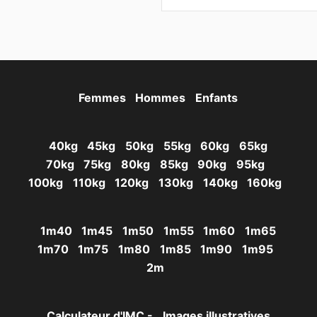
Femmes
Hommes
Enfants
40kg
45kg
50kg
55kg
60kg
65kg
70kg
75kg
80kg
85kg
90kg
95kg
100kg
110kg
120kg
130kg
140kg
160kg
1m40
1m45
1m50
1m55
1m60
1m65
1m70
1m75
1m80
1m85
1m90
1m95
2m
Calculateur d'IMC -
Images illustratives