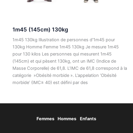
1m45 (145cm) 130kg
1m45 130kg Illustration de personnes d’1m45 pour
130kg Homme Femme 1m45 130kg Je mesure 1m45
pour 130 kilos Les personnes qui mesurent 1m45
(145cm) et qui pèsent 130kg, ont un IMC (Indice de
Masse Corporelle) de 61,8. L’IMC de 61,8 correspond à la
catégorie »Obésité morbide ». L’appelation ‘Obésité
morbide’ (IMC≥ 40) est défini par des
Femmes
Hommes
Enfants