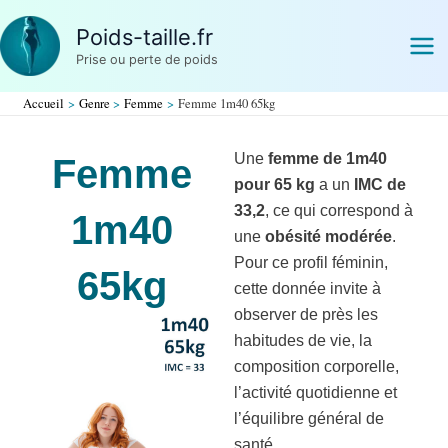
Aller
Poids-taille.fr
au
Prise ou perte de poids
contenu
Accueil
Genre
Femme
Femme 1m40 65kg
Une
femme de 1m40
Femme
pour 65 kg
a un
IMC de
33,2
, ce qui correspond à
1m40
une
obésité modérée
.
Pour ce profil féminin,
65kg
cette donnée invite à
observer de près les
habitudes de vie, la
composition corporelle,
l’activité quotidienne et
l’équilibre général de
santé.