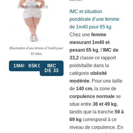
IMC et situation
pondérale d’une femme
de 1m40 pour 65 kg
Chez une
femme
mesurant 1m40 et
Illustration d'une femme d'1m40 pour
pesant 65 kg
, l’
IMC de
65 kilos
33,2
classe ce rapport
poids/taille dans la
1M40
65KG
IMC
DE 33
catégorie
obésité
modérée
. Pour une taille
de
140 cm
, la zone de
corpulence normale
se
situe entre
36 et 49 kg
,
tandis que la tranche
59 à
69 kg
correspond à ce
niveau de corpulence. En