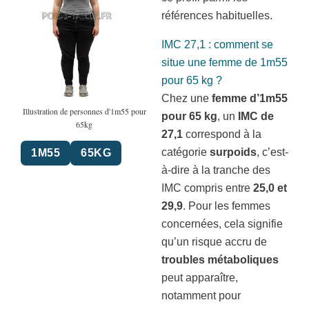
références habituelles.
IMC 27,1 : comment se
situe une femme de 1m55
pour 65 kg ?
Chez une
femme d’1m55
Illustration de personnes d'1m55 pour
pour 65 kg
, un
IMC de
65kg
27,1
correspond à la
catégorie
surpoids
, c’est-
1M55
65KG
à-dire à la tranche des
IMC compris entre
25,0 et
29,9
. Pour les femmes
concernées, cela signifie
qu’un risque accru de
troubles métaboliques
peut apparaître,
notamment pour