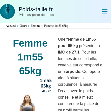
Aller
Poids-taille.fr
au
Prise ou perte de poids
contenu
Accueil
Genre
Femme
Femme 1m55 65kg
Une
femme de 1m55
Femme
pour 65 kg
présente un
IMC de 27,1
. Pour les
1m55
femmes de cette taille,
cette valeur correspond à
65kg
un
surpoids
. Ce repère
aide à situer la
corpulence, à mesurer
l’écart avec le poids
conseillé et à mieux
comprendre la place de
ce profil parmi les