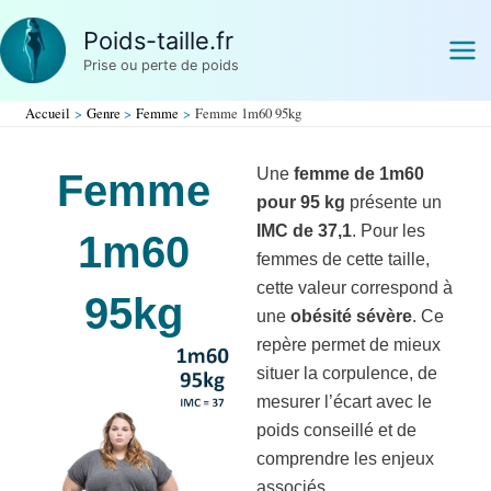
Aller
Poids-taille.fr
au
Prise ou perte de poids
contenu
Accueil
Genre
Femme
Femme 1m60 95kg
Une
femme de 1m60
Femme
pour 95 kg
présente un
IMC de 37,1
. Pour les
1m60
femmes de cette taille,
cette valeur correspond à
95kg
une
obésité sévère
. Ce
repère permet de mieux
situer la corpulence, de
mesurer l’écart avec le
poids conseillé et de
comprendre les enjeux
associés.