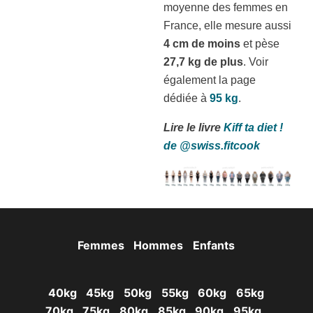
moyenne des femmes en
France, elle mesure aussi
4 cm de moins
et pèse
27,7 kg de plus
. Voir
également la page
dédiée à
95 kg
.
Lire le livre
Kiff ta diet !
de @swiss.fitcook
Femmes
Hommes
Enfants
40kg
45kg
50kg
55kg
60kg
65kg
70kg
75kg
80kg
85kg
90kg
95kg