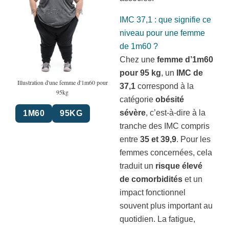
IMC 37,1 : que signifie ce
niveau pour une femme
de 1m60 ?
Chez une
femme d’1m60
pour 95 kg
, un
IMC de
Illustration d'une femme d'1m60 pour
37,1
correspond à la
95kg
catégorie
obésité
sévère
, c’est-à-dire à la
1M60
95KG
tranche des IMC compris
entre
35 et 39,9
. Pour les
femmes concernées, cela
traduit un
risque élevé
de comorbidités
et un
impact fonctionnel
souvent plus important au
quotidien. La fatigue,