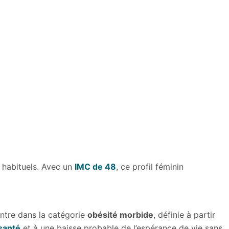
 habituels. Avec un
IMC de 48
, ce profil féminin
ntre dans la catégorie
obésité morbide
, définie à partir
santé
et à une baisse probable de l’espérance de vie sans