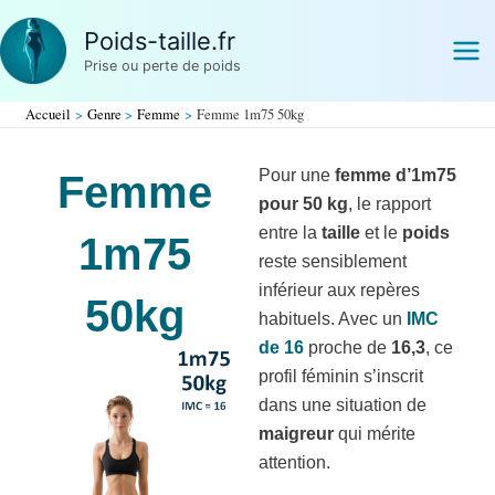
Aller
Poids-taille.fr
au
Prise ou perte de poids
contenu
Accueil
Genre
Femme
Femme 1m75 50kg
Pour une
femme d’1m75
Femme
pour 50 kg
, le rapport
entre la
taille
et le
poids
1m75
reste sensiblement
inférieur aux repères
50kg
habituels. Avec un
IMC
de 16
proche de
16,3
, ce
profil féminin s’inscrit
dans une situation de
maigreur
qui mérite
attention.