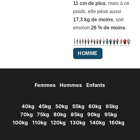
11 cm de plus
, mais à ce
poids, elle pèse aussi
17,3 kg de moins
, soit
environ
26 % de moins
.
HOMME
Femmes
Hommes
Enfants
40kg
45kg
50kg
55kg
60kg
65kg
70kg
75kg
80kg
85kg
90kg
95kg
100kg
110kg
120kg
130kg
140kg
160kg