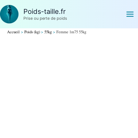
Aller
Poids-taille.fr
au
Prise ou perte de poids
contenu
Accueil
Poids (kg)
55kg
Femme 1m75 55kg