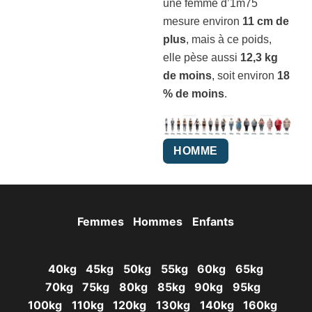
une femme d’1m75
mesure environ
11 cm de
plus
, mais à ce poids,
elle pèse aussi
12,3 kg
de moins
, soit environ
18
% de moins
.
HOMME
Femmes
Hommes
Enfants
40kg
45kg
50kg
55kg
60kg
65kg
70kg
75kg
80kg
85kg
90kg
95kg
100kg
110kg
120kg
130kg
140kg
160kg