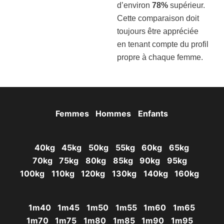
d’environ
78%
supérieur.
Cette comparaison doit
toujours être appréciée
en tenant compte du profil
propre à chaque femme.
Femmes
Hommes
Enfants
40kg
45kg
50kg
55kg
60kg
65kg
70kg
75kg
80kg
85kg
90kg
95kg
100kg
110kg
120kg
130kg
140kg
160kg
1m40
1m45
1m50
1m55
1m60
1m65
1m70
1m75
1m80
1m85
1m90
1m95