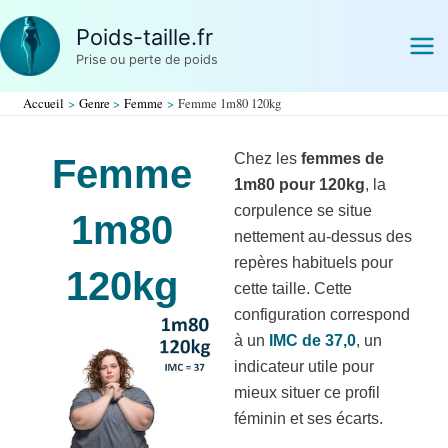
Aller
Poids-taille.fr
au
Prise ou perte de poids
contenu
Accueil
Genre
Femme
Femme 1m80 120kg
Chez les
femmes de
Femme
1m80 pour 120kg
, la
corpulence se situe
1m80
nettement au-dessus des
repères habituels pour
120kg
cette taille. Cette
configuration correspond
à un
IMC de 37,0
, un
indicateur utile pour
mieux situer ce profil
féminin et ses écarts.