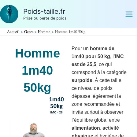
Aller
Poids-taille.fr
au
Prise ou perte de poids
contenu
Accueil
Genre
Homme
Homme 1m40 50kg
Pour un
homme de
Homme
1m40 pour 50 kg
, l’
IMC
est de 25,5
, ce qui
1m40
correspond à la catégorie
surpoids
. À cette taille,
50kg
ce niveau de poids
dépasse légèrement la
zone recommandée et
invite surtout à observer
l’équilibre global entre
alimentation
,
activité
physique
et hygiène de