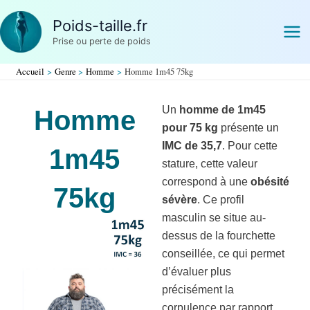
Aller
Poids-taille.fr
au
Prise ou perte de poids
contenu
Accueil
Genre
Homme
Homme 1m45 75kg
Un
homme de 1m45
Homme
pour 75 kg
présente un
IMC de 35,7
. Pour cette
1m45
stature, cette valeur
correspond à une
obésité
75kg
sévère
. Ce profil
masculin se situe au-
dessus de la fourchette
conseillée, ce qui permet
d’évaluer plus
précisément la
corpulence par rapport