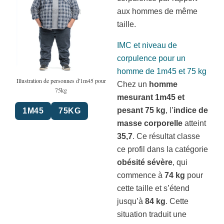
aux hommes de même
taille.
IMC et niveau de
corpulence pour un
homme de 1m45 et 75 kg
Illustration de personnes d'1m45 pour
Chez un
homme
75kg
mesurant 1m45 et
pesant 75 kg
, l’
indice de
1M45
75KG
masse corporelle
atteint
35,7
. Ce résultat classe
ce profil dans la catégorie
obésité sévère
, qui
commence à
74 kg
pour
cette taille et s’étend
jusqu’à
84 kg
. Cette
situation traduit une