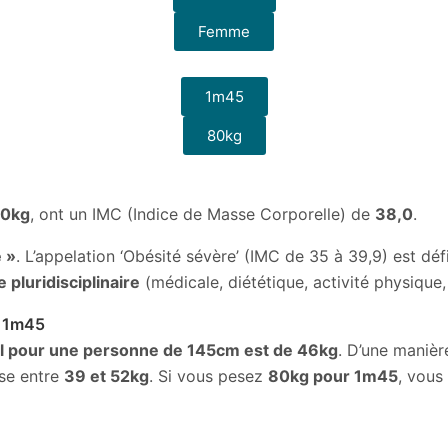
Femme
1m45
80kg
0kg
, ont un IMC (Indice de Masse Corporelle) de
38,0
.
 »
. L’appelation ‘Obésité sévère’ (IMC de 35 à 39,9) est déf
 pluridisciplinaire
(médicale, diététique, activité physique,
t 1m45
al pour une personne de 145cm est de 46kg
. D’une manièr
ise entre
39 et 52kg
. Si vous pesez
80kg pour 1m45
, vous