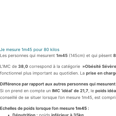
Je mesure 1m45 pour 80 kilos
Les personnes qui mesurent
1m45
(145cm) et qui pèsent
8
L’IMC de
38,0
correspond à la catégorie
»Obésité Sévère
fonctionnel plus important au quotidien. La
prise en charge
Différence par rapport aux autres personnes qui mesuren
Si on prend en compte un
IMC ‘idéal’ de 21,7
, le
poids idé
conseillé de se situer lorsque l’on mesure 1m45, est compr
Echelles de poids lorsque l’on mesure
1m45
:
Dénutrition :
poids
inférieur à 35kg
.