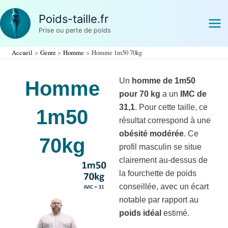
Aller
Poids-taille.fr
au
Prise ou perte de poids
contenu
Accueil
Genre
Homme
Homme 1m50 70kg
Un
homme de 1m50
Homme
pour 70 kg
a un
IMC de
31,1
. Pour cette taille, ce
1m50
résultat correspond à une
obésité modérée
. Ce
70kg
profil masculin se situe
clairement au-dessus de
la fourchette de poids
conseillée, avec un écart
notable par rapport au
poids idéal
estimé.