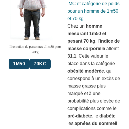
IMC et catégorie de poids
pour un homme de 1m50
et 70 kg
Chez un
homme
mesurant 1m50 et
pesant 70 kg
, l’
indice de
Illustration de personnes d'1m50 pour
masse corporelle
atteint
70kg
31,1
. Cette valeur le
place dans la catégorie
1M50
70KG
obésité modérée
, qui
correspond à un excès de
masse grasse plus
marqué et à une
probabilité plus élevée de
complications comme le
pré-diabète
, le
diabète
,
les
apnées du sommeil