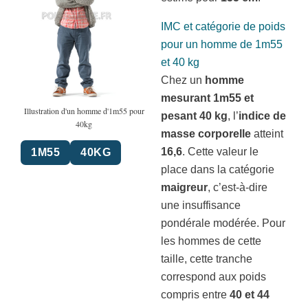
IMC et catégorie de poids
pour un homme de 1m55
et 40 kg
Chez un
homme
mesurant 1m55 et
Illustration d'un homme d'1m55 pour
pesant 40 kg
, l’
indice de
40kg
masse corporelle
atteint
16,6
. Cette valeur le
1M55
40KG
place dans la catégorie
maigreur
, c’est-à-dire
une insuffisance
pondérale modérée. Pour
les hommes de cette
taille, cette tranche
correspond aux poids
compris entre
40 et 44