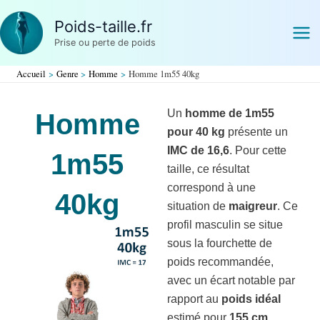
Aller
Poids-taille.fr
au
Prise ou perte de poids
contenu
Accueil
Genre
Homme
Homme 1m55 40kg
Un
homme de 1m55
Homme
pour 40 kg
présente un
IMC de 16,6
. Pour cette
1m55
taille, ce résultat
correspond à une
40kg
situation de
maigreur
. Ce
profil masculin se situe
sous la fourchette de
poids recommandée,
avec un écart notable par
rapport au
poids idéal
estimé pour
155 cm
.