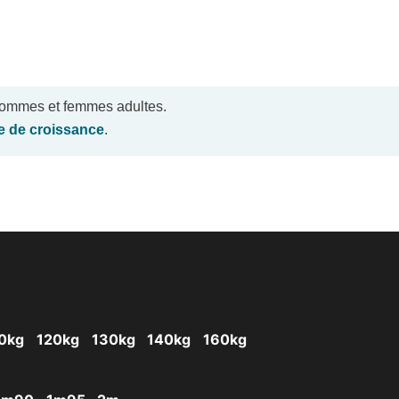
 hommes et femmes adultes.
le de croissance
.
0kg
120kg
130kg
140kg
160kg