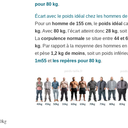
pour 80 kg
.
Écart avec le poids idéal chez les hommes d
Pour un
homme de 155 cm
, le
poids idéal
ca
kg
. Avec
80 kg
, l’écart atteint donc
28 kg
, soi
La
corpulence normale
se situe entre
44 et 
kg
. Par rapport à la moyenne des hommes e
et pèse
1,2 kg de moins
, soit un poids inféri
1m55
et
les repères pour 80 kg
.
80kg