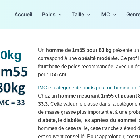
Accueil
Poids
Taille
IMC
Genr
Un
homme de 1m55 pour 80 kg
présente u
0kg
correspond à une
obésité modérée
. Ce profi
fourchette de poids recommandée, avec un éc
pour
155 cm
.
IMC et catégorie de poids pour un homme de 
Chez un
homme mesurant 1m55 et pesant 
33,3
. Cette valeur le classe dans la catégorie
de masse grasse plus important et à une prob
diabète
, le
diabète
, les
apnées du sommeil
o
hommes de cette taille, cette tranche s’étend 
est souvent conseillé. Pour approfondir, cons