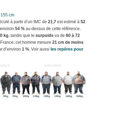
e 155 cm
lculé à partir d’un IMC de
21,7
est estimé à
52
t environ
54 %
au-dessus de cette référence.
60 kg
, tandis que le
surpoids
va de
60 à 72
n France, cet homme mesure
21 cm de moins
eur d’environ
1 %
. Voir aussi
les repères pour