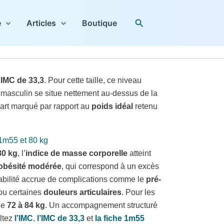
Rechercher
e
Articles
Boutique
n
IMC de 33,3
. Pour cette taille, ce niveau
l masculin se situe nettement au-dessus de la
art marqué par rapport au
poids idéal
retenu
1m55 et 80 kg
80 kg
, l’
indice de masse corporelle
atteint
obésité modérée
, qui correspond à un excès
abilité accrue de complications comme le
pré-
u certaines
douleurs articulaires
. Pour les
de
72 à 84 kg
. Un accompagnement structuré
ultez
l’IMC
,
l’IMC de 33,3
et
la fiche 1m55