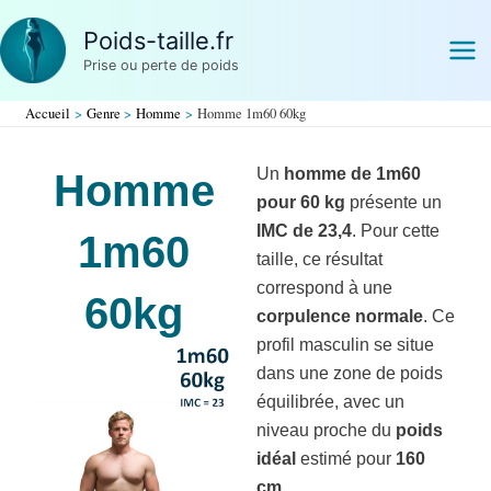
Aller
Poids-taille.fr
au
Prise ou perte de poids
contenu
Accueil
Genre
Homme
Homme 1m60 60kg
Un
homme de 1m60
Homme
pour 60 kg
présente un
IMC de 23,4
. Pour cette
1m60
taille, ce résultat
correspond à une
60kg
corpulence normale
. Ce
profil masculin se situe
dans une zone de poids
équilibrée, avec un
niveau proche du
poids
idéal
estimé pour
160
cm
.