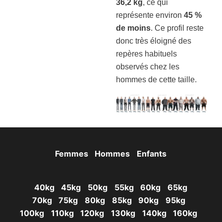
36,2 kg
, ce qui
représente environ
45 %
de moins
. Ce profil reste
donc très éloigné des
repères habituels
observés chez les
hommes de cette taille.
Femmes
Hommes
Enfants
40kg
45kg
50kg
55kg
60kg
65kg
70kg
75kg
80kg
85kg
90kg
95kg
100kg
110kg
120kg
130kg
140kg
160kg