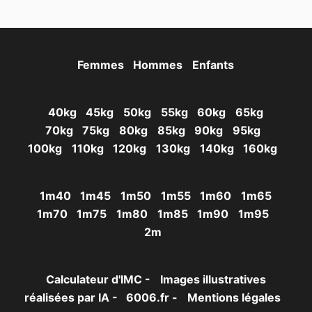
Femmes
Hommes
Enfants
40kg
45kg
50kg
55kg
60kg
65kg
70kg
75kg
80kg
85kg
90kg
95kg
100kg
110kg
120kg
130kg
140kg
160kg
1m40
1m45
1m50
1m55
1m60
1m65
1m70
1m75
1m80
1m85
1m90
1m95
2m
Calculateur d'IMC -
Images illustratives
réalisées par IA -
6006.fr -
Mentions légales