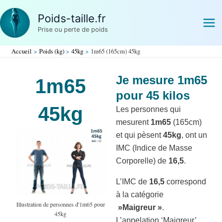
Aller
Poids-taille.fr
au
Prise ou perte de poids
contenu
Accueil
Poids (kg)
45kg
1m65 (165cm) 45kg
Je mesure 1m65
1m65
pour 45 kilos
45kg
Les personnes qui
mesurent
1m65
(165cm)
et qui pèsent
45kg
, ont un
IMC (Indice de Masse
Corporelle) de
16,5
.
L’IMC de
16,5
correspond
à la catégorie
Illustration de personnes d'1m65 pour
»Maigreur »
.
45kg
L’appelation ‘Maigreur’