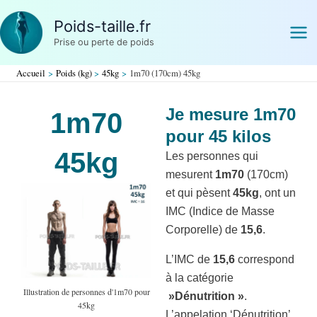
Aller
Poids-taille.fr
au
Prise ou perte de poids
contenu
Accueil
Poids (kg)
45kg
1m70 (170cm) 45kg
Je mesure 1m70
1m70
pour 45 kilos
45kg
Les personnes qui
mesurent
1m70
(170cm)
et qui pèsent
45kg
, ont un
IMC (Indice de Masse
Corporelle) de
15,6
.
L’IMC de
15,6
correspond
à la catégorie
Illustration de personnes d'1m70 pour
»Dénutrition »
.
45kg
L’appelation ‘Dénutrition’