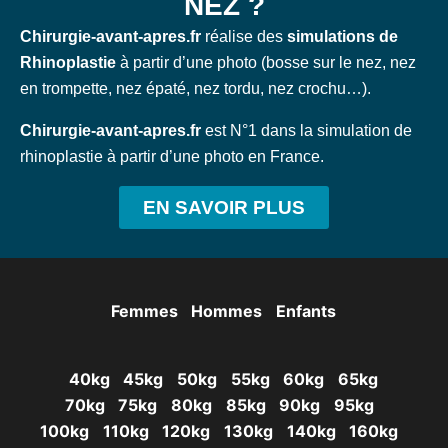
NEZ ?
Chirurgie-avant-apres.fr
réalise des
simulations de
Rhinoplastie
à partir d’une photo (bosse sur le nez, nez
en trompette, nez épaté, nez tordu, nez crochu…).
Chirurgie-avant-apres.fr
est N°1 dans la simulation de
rhinoplastie à partir d’une photo en France.
EN SAVOIR PLUS
Femmes
Hommes
Enfants
40kg
45kg
50kg
55kg
60kg
65kg
70kg
75kg
80kg
85kg
90kg
95kg
100kg
110kg
120kg
130kg
140kg
160kg