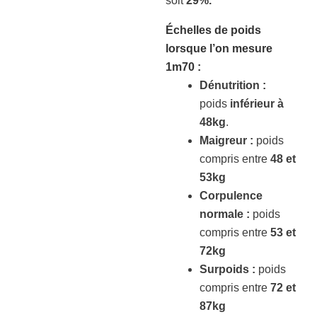
soit
29%.
Échelles de poids
lorsque l’on mesure
1m70
:
Dénutrition :
poids
inférieur à
48kg
.
Maigreur :
poids
compris entre
48 et
53kg
Corpulence
normale :
poids
compris entre
53 et
72kg
Surpoids :
poids
compris entre
72 et
87kg