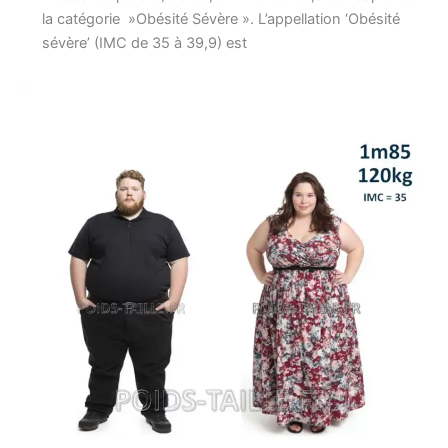
la catégorie »Obésité Sévère ». L’appellation ‘Obésité
sévère’ (IMC de 35 à 39,9) est