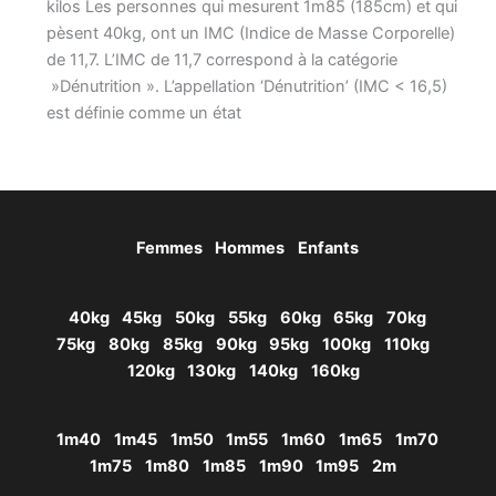
kilos Les personnes qui mesurent 1m85 (185cm) et qui
pèsent 40kg, ont un IMC (Indice de Masse Corporelle)
de 11,7. L’IMC de 11,7 correspond à la catégorie
»Dénutrition ». L’appellation ‘Dénutrition’ (IMC < 16,5)
est définie comme un état
Femmes
Hommes
Enfants
40kg
45kg
50kg
55kg
60kg
65kg
70kg
75kg
80kg
85kg
90kg
95kg
100kg
110kg
120kg
130kg
140kg
160kg
1m40
1m45
1m50
1m55
1m60
1m65
1m70
1m75
1m80
1m85
1m90
1m95
2m