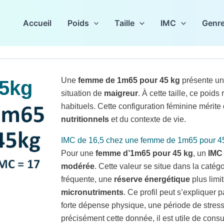
Accueil
Poids
Taille
IMC
Genr
Une
femme de 1m65 pour 45 kg
présente u
5kg
situation de
maigreur
. À cette taille, ce poi
habituels. Cette configuration féminine mérite
nutritionnels
et du contexte de vie.
IMC de 16,5 chez une femme de 1m65 pour 4
Pour une
femme d’1m65 pour 45 kg
, un
IMC 
modérée
. Cette valeur se situe dans la catég
fréquente, une
réserve énergétique
plus limi
micronutriments
. Ce profil peut s’expliquer
forte dépense physique, une période de stress
précisément cette donnée, il est utile de cons