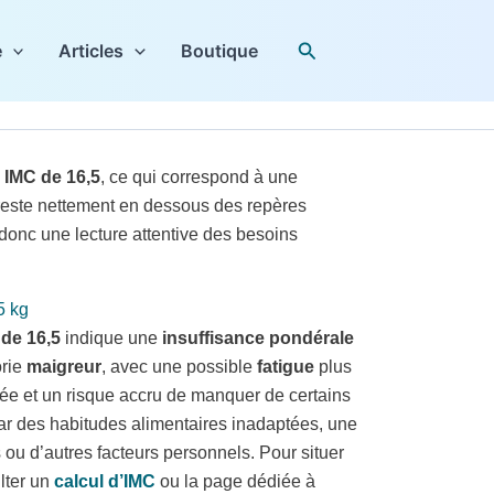
Rechercher
e
Articles
Boutique
n
IMC de 16,5
, ce qui correspond à une
ds reste nettement en dessous des repères
 donc une lecture attentive des besoins
5 kg
de 16,5
indique une
insuffisance pondérale
orie
maigreur
, avec une possible
fatigue
plus
tée et un risque accru de manquer de certains
 par des habitudes alimentaires inadaptées, une
 ou d’autres facteurs personnels. Pour situer
ulter un
calcul d’IMC
ou la page dédiée à