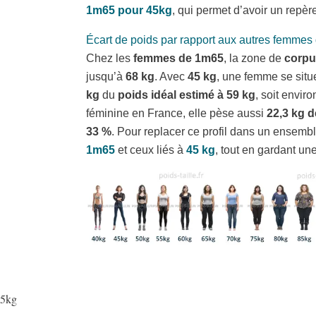
1m65 pour 45kg
, qui permet d’avoir un repère
Écart de poids par rapport aux autres femme
Chez les
femmes de 1m65
, la zone de
corpu
jusqu’à
68 kg
. Avec
45 kg
, une femme se situ
kg
du
poids idéal estimé à 59 kg
, soit envir
féminine en France, elle pèse aussi
22,3 kg 
33 %
. Pour replacer ce profil dans un ensemb
1m65
et ceux liés à
45 kg
, tout en gardant un
45kg