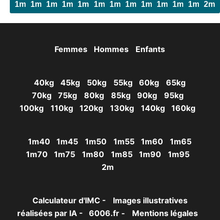
1m40
1m45
1m50
1m55
1m60
1m65
1m70
1m75
1m80
1m85
1m90
1m95
2m
Femmes
Hommes
Enfants
40kg
45kg
50kg
55kg
60kg
65kg
70kg
75kg
80kg
85kg
90kg
95kg
100kg
110kg
120kg
130kg
140kg
160kg
1m40
1m45
1m50
1m55
1m60
1m65
1m70
1m75
1m80
1m85
1m90
1m95
2m
Calculateur d'IMC -
Images illustratives
réalisées par IA -
6006.fr -
Mentions légales