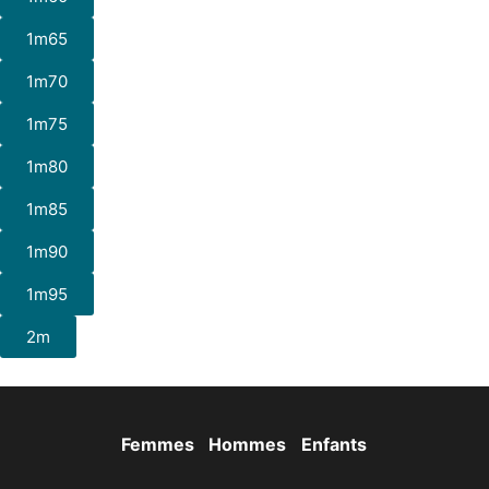
1m65
1m70
1m75
1m80
1m85
1m90
1m95
2m
Femmes
Hommes
Enfants